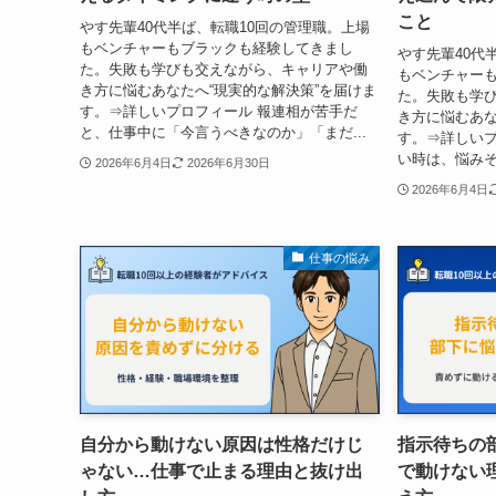
こと
やす先輩40代半ば、転職10回の管理職。上場
もベンチャーもブラックも経験してきまし
やす先輩40代
た。失敗も学びも交えながら、キャリアや働
もベンチャー
き方に悩むあなたへ“現実的な解決策”を届けま
た。失敗も学
す。⇒詳しいプロフィール 報連相が苦手だ
き方に悩むあな
と、仕事中に「今言うべきなのか」「まだ...
す。⇒詳しいプ
い時は、悩みそ
2026年6月4日
2026年6月30日
2026年6月4日
仕事の悩み
自分から動けない原因は性格だけじ
指示待ちの
ゃない…仕事で止まる理由と抜け出
で動けない