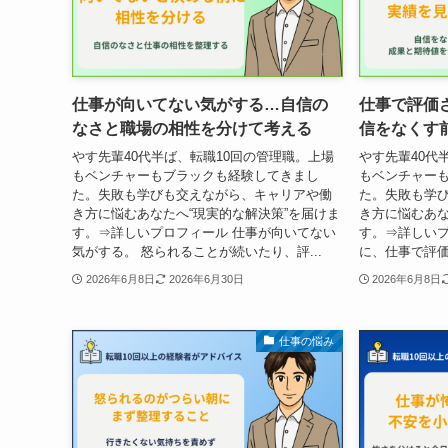
仕事が向いてない気がする…自信の
仕事で評価
なさと職場の相性を分けて考える
信をなくす
やす先輩40代半ば、転職10回の管理職。上場
やす先輩40代
もベンチャーもブラックも経験してきまし
もベンチャー
た。失敗も学びも交えながら、キャリアや働
た。失敗も学
き方に悩むあなたへ“現実的な解決策”を届けま
き方に悩むあな
す。⇒詳しいプロフィール 仕事が向いてない
す。⇒詳しいプ
気がする。 怒られることが続いたり、評...
に、仕事で評価
2026年6月8日
2026年6月30日
2026年6月8日
仕事の悩み