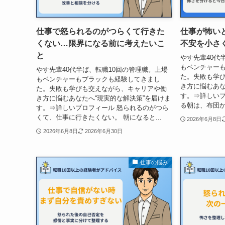
仕事で怒られるのがつらくて行きた
仕事が怖い
くない…限界になる前に考えたいこ
不安を小さ
と
やす先輩40代
もベンチャー
やす先輩40代半ば、転職10回の管理職。上場
た。失敗も学
もベンチャーもブラックも経験してきまし
き方に悩むあな
た。失敗も学びも交えながら、キャリアや働
す。⇒詳しいプ
き方に悩むあなたへ“現実的な解決策”を届けま
る朝は、布団か
す。⇒詳しいプロフィール 怒られるのがつら
くて、仕事に行きたくない。 朝になると...
2026年6月8日
2026年6月8日
2026年6月30日
仕事の悩み