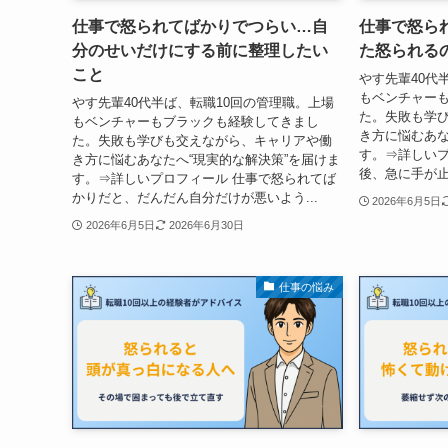
仕事で怒られてばかりでつらい…自
仕事で怒ら
分のせいだけにする前に整理したい
た怒られる
こと
やす先輩40代
もベンチャー
やす先輩40代半ば、転職10回の管理職。上場
た。失敗も学
もベンチャーもブラックも経験してきまし
き方に悩むあな
た。失敗も学びも交えながら、キャリアや働
す。⇒詳しいプ
き方に悩むあなたへ“現実的な解決策”を届けま
後、急に手が止
す。⇒詳しいプロフィール 仕事で怒られてば
かりだと、だんだん自分だけが悪いよう...
2026年6月5日
2026年6月5日
2026年6月30日
仕事の悩み