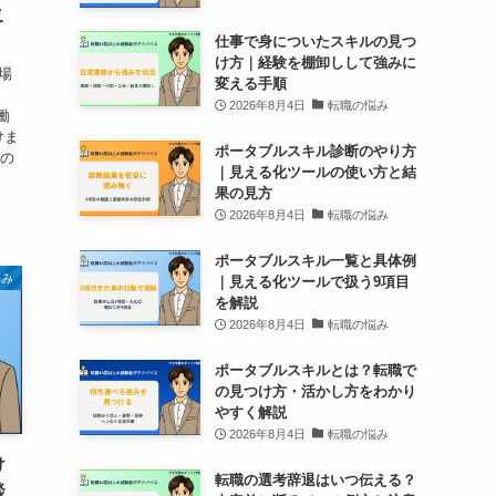
こ
仕事で身についたスキルの見つ
け方｜経験を棚卸しして強みに
場
変える手順
2026年8月4日
転職の悩み
働
けま
ポータブルスキル診断のやり方
るの
｜見える化ツールの使い方と結
果の見方
2026年8月4日
転職の悩み
ポータブルスキル一覧と具体例
悩み
｜見える化ツールで扱う9項目
を解説
2026年8月4日
転職の悩み
ポータブルスキルとは？転職で
の見つけ方・活かし方をわかり
やすく解説
2026年8月4日
転職の悩み
け
転職の選考辞退はいつ伝える？
談