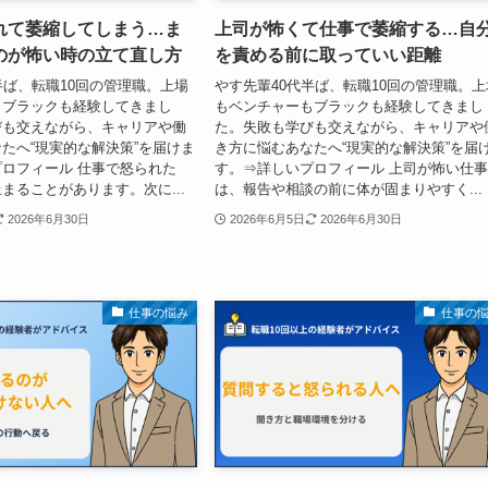
れて萎縮してしまう…ま
上司が怖くて仕事で萎縮する…自
のが怖い時の立て直し方
を責める前に取っていい距離
半ば、転職10回の管理職。上場
やす先輩40代半ば、転職10回の管理職。上
もブラックも経験してきまし
もベンチャーもブラックも経験してきまし
びも交えながら、キャリアや働
た。失敗も学びも交えながら、キャリアや
たへ“現実的な解決策”を届けま
き方に悩むあなたへ“現実的な解決策”を届
ロフィール 仕事で怒られた
す。⇒詳しいプロフィール 上司が怖い仕
まることがあります。次に...
は、報告や相談の前に体が固まりやすく...
2026年6月30日
2026年6月5日
2026年6月30日
仕事の悩み
仕事の