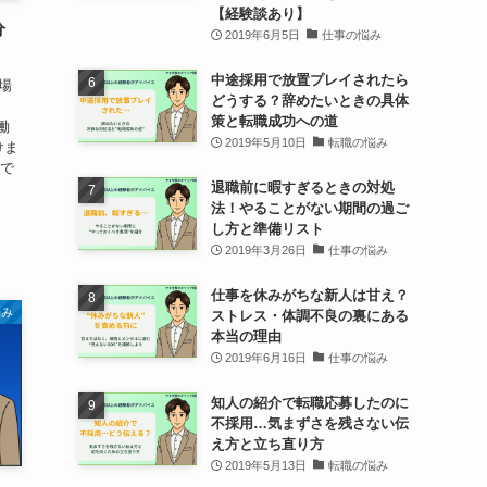
【経験談あり】
分
2019年6月5日
仕事の悩み
中途採用で放置プレイされたら
場
どうする？辞めたいときの具体
策と転職成功への道
働
2019年5月10日
転職の悩み
けま
事で
退職前に暇すぎるときの対処
法！やることがない期間の過ご
し方と準備リスト
2019年3月26日
仕事の悩み
仕事を休みがちな新人は甘え？
悩み
ストレス・体調不良の裏にある
本当の理由
2019年6月16日
仕事の悩み
知人の紹介で転職応募したのに
不採用…気まずさを残さない伝
え方と立ち直り方
2019年5月13日
転職の悩み