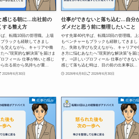
と感じる朝に…出社前の
仕事ができないと落ち込む…自分
くする整え方
ダメだと思う前に整理したいこと
半ば、転職10回の管理職。上場
やす先輩40代半ば、転職10回の管理職。上
もブラックも経験してきまし
もベンチャーもブラックも経験してきまし
びも交えながら、キャリアや働
た。失敗も学びも交えながら、キャリアや
たへ“現実的な解決策”を届けま
き方に悩むあなたへ“現実的な解決策”を届
ロフィール 仕事が怖いと感じ
す。⇒詳しいプロフィール 仕事ができな
ら出る前から気持ちが重...
感じて落ち込む時は、目の前の出来事以...
2026年6月30日
2026年6月8日
2026年6月30日
仕事の悩み
仕事の