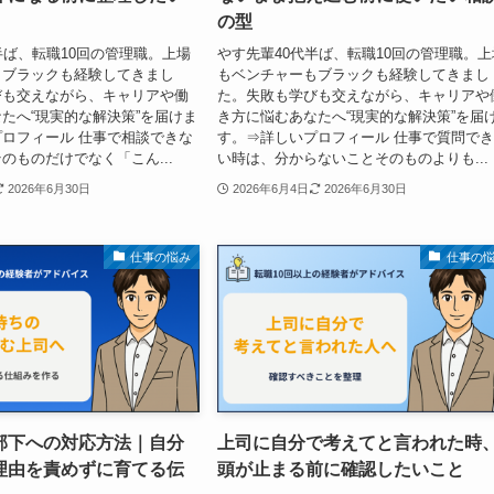
の型
半ば、転職10回の管理職。上場
やす先輩40代半ば、転職10回の管理職。上
もブラックも経験してきまし
もベンチャーもブラックも経験してきまし
びも交えながら、キャリアや働
た。失敗も学びも交えながら、キャリアや
たへ“現実的な解決策”を届けま
き方に悩むあなたへ“現実的な解決策”を届
ロフィール 仕事で相談できな
す。⇒詳しいプロフィール 仕事で質問で
のものだけでなく「こん...
い時は、分からないことそのものよりも...
2026年6月30日
2026年6月4日
2026年6月30日
仕事の悩み
仕事の
部下への対応方法｜自分
上司に自分で考えてと言われた時
理由を責めずに育てる伝
頭が止まる前に確認したいこと