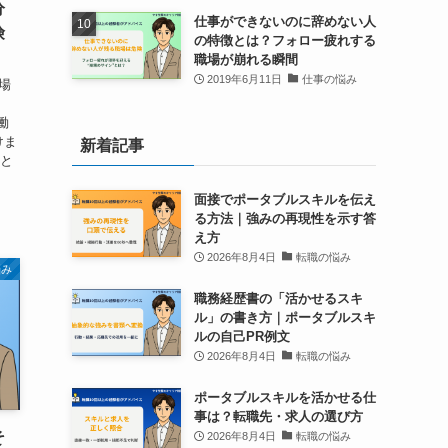
分
仕事ができないのに辞めない人
険
の特徴とは？フォロー疲れする
職場が崩れる瞬間
2019年6月11日
仕事の悩み
場
働
けま
新着記事
ると
面接でポータブルスキルを伝え
る方法｜強みの再現性を示す答
え方
2026年8月4日
転職の悩み
悩み
職務経歴書の「活かせるスキ
ル」の書き方｜ポータブルスキ
ルの自己PR例文
2026年8月4日
転職の悩み
ポータブルスキルを活かせる仕
事は？転職先・求人の選び方
そ
2026年8月4日
転職の悩み