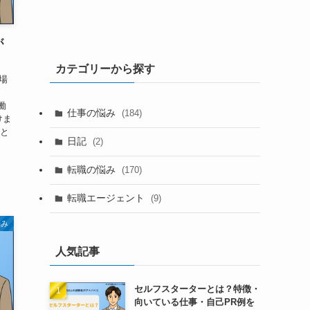
が
カテゴリーから探す
場
働
仕事の悩み
(184)
けま
いと
日記
(2)
転職の悩み
(170)
転職エージェント
(9)
悩み
人気記事
セルフスターターとは？特徴・
向いている仕事・自己PR例を