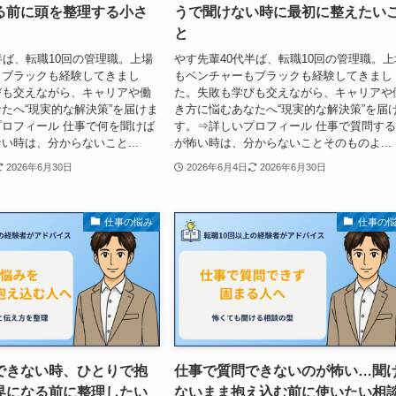
る前に頭を整理する小さ
うで聞けない時に最初に整えたい
と
半ば、転職10回の管理職。上場
やす先輩40代半ば、転職10回の管理職。上
もブラックも経験してきまし
もベンチャーもブラックも経験してきまし
びも交えながら、キャリアや働
た。失敗も学びも交えながら、キャリアや
たへ“現実的な解決策”を届けま
き方に悩むあなたへ“現実的な解決策”を届
ロフィール 仕事で何を聞けば
す。⇒詳しいプロフィール 仕事で質問す
い時は、分からないこと...
が怖い時は、分からないことそのものよ...
2026年6月30日
2026年6月4日
2026年6月30日
仕事の悩み
仕事の
できない時、ひとりで抱
仕事で質問できないのが怖い…聞
界になる前に整理したい
ないまま抱え込む前に使いたい相