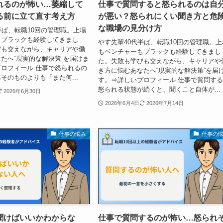
れるのが怖い…萎縮して
仕事で質問すると怒られるのは自
る前に立て直す考え方
が悪い？怒られにくい聞き方と危
な職場の見分け方
半ば、転職10回の管理職。上場
もブラックも経験してきまし
やす先輩40代半ば、転職10回の管理職。上
びも交えながら、キャリアや働
もベンチャーもブラックも経験してきまし
たへ“現実的な解決策”を届けま
た。失敗も学びも交えながら、キャリアや
ロフィール 仕事で怒られるの
き方に悩むあなたへ“現実的な解決策”を届
そのものよりも「また何...
す。⇒詳しいプロフィール 仕事で質問す
怒られる状態が続くと、聞くこと自体が...
2026年6月30日
2026年6月4日
2026年7月14日
仕事の悩み
仕事の
聞けばいいかわからな
仕事で質問するのが怖い…怒られ