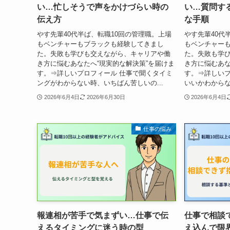
い…忙しそうで声をかけづらい時の
い…質問す
伝え方
な手順
やす先輩40代半ば、転職10回の管理職。上場
やす先輩40代
もベンチャーもブラックも経験してきまし
もベンチャー
た。失敗も学びも交えながら、キャリアや働
た。失敗も学
き方に悩むあなたへ“現実的な解決策”を届けま
き方に悩むあな
す。⇒詳しいプロフィール 仕事で聞くタイミ
す。⇒詳しいプ
ングがわからない時、いちばん苦しいの...
いいかわからな
2026年6月4日
2026年6月30日
2026年6月4日
仕事の悩み
報連相が苦手で気まずい…仕事で伝
仕事で相談
えるタイミングに迷う時の型
え込んで限