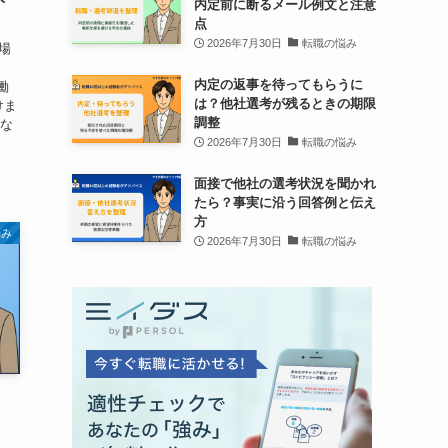
内定前に断るメール例文と注意
点
2026年7月30日
転職の悩み
場
内定の返事を待ってもらうに
働
は？他社選考が残るときの期限
けま
調整
きな
2026年7月30日
転職の悩み
面接で他社の選考状況を聞かれ
たら？事実に沿う回答例と伝え
方
悩み
2026年7月30日
転職の悩み
、