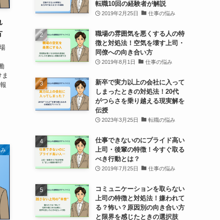
転職10回の経験者が解説
2019年2月25日
仕事の悩み
れ
方
職場の雰囲気を悪くする人の特
徴と対処法！空気を壊す上司・
場
同僚への向き合い方
2019年8月1日
仕事の悩み
働
けま
新卒で実力以上の会社に入って
、報
しまったときの対処法！20代
がつらさを乗り越える現実解を
伝授
2023年3月25日
転職の悩み
仕事できないのにプライド高い
上司・後輩の特徴！今すぐ取る
悩み
べき行動とは？
2019年7月25日
仕事の悩み
コミュニケーションを取らない
上司の特徴と対処法！嫌われて
る？怖い？原因別の向き合い方
と限界を感じたときの選択肢