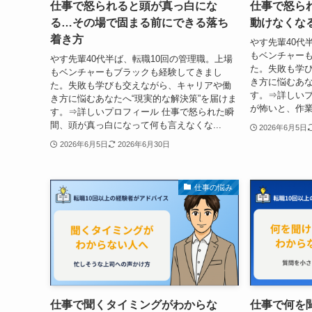
仕事で怒られると頭が真っ白にな
仕事で怒ら
る…その場で固まる前にできる落ち
動けなくな
着き方
やす先輩40代
もベンチャー
やす先輩40代半ば、転職10回の管理職。上場
た。失敗も学
もベンチャーもブラックも経験してきまし
き方に悩むあな
た。失敗も学びも交えながら、キャリアや働
す。⇒詳しいプ
き方に悩むあなたへ“現実的な解決策”を届けま
が怖いと、作業
す。⇒詳しいプロフィール 仕事で怒られた瞬
間、頭が真っ白になって何も言えなくな...
2026年6月5日
2026年6月5日
2026年6月30日
仕事の悩み
仕事で聞くタイミングがわからな
仕事で何を