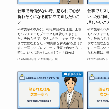
仕事で自信がない時、怒られて心が
仕事でミス
折れそうになる前に立て直したいこ
い…次に同
と
理したいこ
やす先輩40代半ば、転職10回の管理職。上場
やす先輩40代
もベンチャーもブラックも経験してきまし
もベンチャー
た。失敗も学びも交えながら、キャリアや働
た。失敗も学
き方に悩むあなたへ“現実的な解決策”を届けま
き方に悩むあな
す。⇒詳しいプロフィール 仕事で自信がない
す。⇒詳しいプ
時は、ひとつ怒られただけでも「自分は...
られた後は、落
2026年6月8日
2026年6月30日
2026年6月5日
仕事の悩み