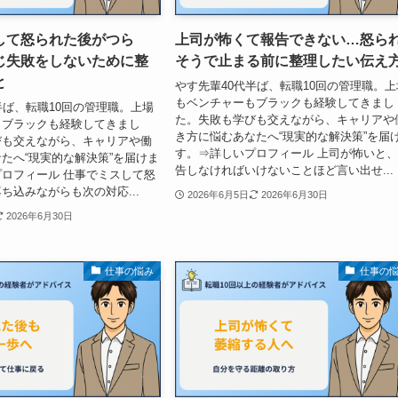
して怒られた後がつら
上司が怖くて報告できない…怒ら
じ失敗をしないために整
そうで止まる前に整理したい伝え
と
やす先輩40代半ば、転職10回の管理職。上
もベンチャーもブラックも経験してきまし
半ば、転職10回の管理職。上場
た。失敗も学びも交えながら、キャリアや
もブラックも経験してきまし
き方に悩むあなたへ“現実的な解決策”を届
びも交えながら、キャリアや働
す。⇒詳しいプロフィール 上司が怖いと
たへ“現実的な解決策”を届けま
告しなければいけないことほど言い出せ...
ロフィール 仕事でミスして怒
ち込みながらも次の対応...
2026年6月5日
2026年6月30日
2026年6月30日
仕事の悩み
仕事の