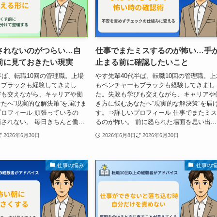
されないのがつらい…自
仕事でまたミスするのが怖い…手
前に見ておきたい現実
止まる前に確認したいこと
半ば、転職10回の管理職。上場
やす先輩40代半ば、転職10回の管理職。上
もブラックも経験してきまし
もベンチャーもブラックも経験してきまし
びも交えながら、キャリアや働
た。失敗も学びも交えながら、キャリアや
たへ“現実的な解決策”を届けま
き方に悩むあなたへ“現実的な解決策”を届
ロフィール 頑張っているの
す。⇒詳しいプロフィール 仕事でまたミ
されない。 毎日きちんと働...
るのが怖い。 前に怒られた場面を思い出...
2026年6月30日
2026年6月8日
2026年6月30日
仕事の悩み
仕事の