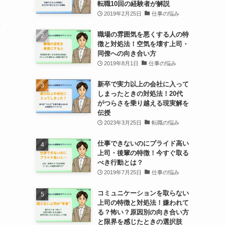
転職10回の経験者が解説
2019年2月25日
仕事の悩み
要
職場の雰囲気を悪くする人の特
徴と対処法！空気を壊す上司・
同僚への向き合い方
2019年8月1日
仕事の悩み
新卒で実力以上の会社に入って
しまったときの対処法！20代
がつらさを乗り越える現実解を
伝授
2023年3月25日
転職の悩み
仕事できないのにプライド高い
上司・後輩の特徴！今すぐ取る
べき行動とは？
2019年7月25日
仕事の悩み
コミュニケーションを取らない
上司の特徴と対処法！嫌われて
る？怖い？原因別の向き合い方
と限界を感じたときの選択肢