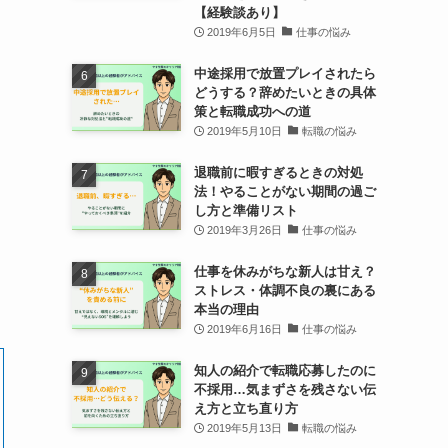
【経験談あり】
2019年6月5日
仕事の悩み
中途採用で放置プレイされたら
どうする？辞めたいときの具体
策と転職成功への道
2019年5月10日
転職の悩み
退職前に暇すぎるときの対処
法！やることがない期間の過ご
し方と準備リスト
2019年3月26日
仕事の悩み
仕事を休みがちな新人は甘え？
ストレス・体調不良の裏にある
本当の理由
2019年6月16日
仕事の悩み
知人の紹介で転職応募したのに
不採用…気まずさを残さない伝
え方と立ち直り方
2019年5月13日
転職の悩み