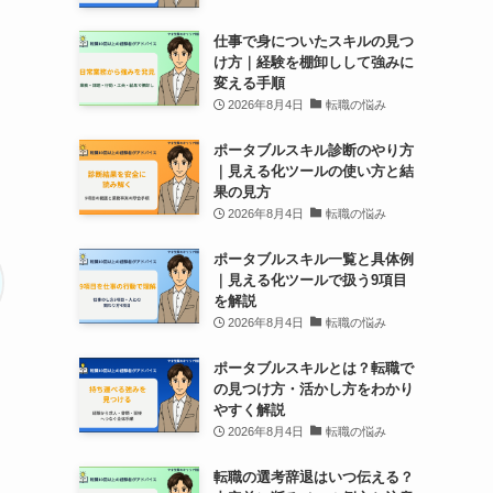
仕事で身についたスキルの見つ
け方｜経験を棚卸しして強みに
変える手順
2026年8月4日
転職の悩み
ポータブルスキル診断のやり方
｜見える化ツールの使い方と結
果の見方
2026年8月4日
転職の悩み
ポータブルスキル一覧と具体例
｜見える化ツールで扱う9項目
を解説
2026年8月4日
転職の悩み
ポータブルスキルとは？転職で
の見つけ方・活かし方をわかり
やすく解説
2026年8月4日
転職の悩み
転職の選考辞退はいつ伝える？