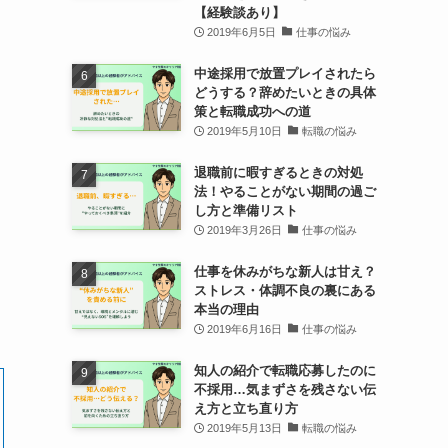
【経験談あり】
2019年6月5日
仕事の悩み
中途採用で放置プレイされたら
どうする？辞めたいときの具体
策と転職成功への道
2019年5月10日
転職の悩み
退職前に暇すぎるときの対処
法！やることがない期間の過ご
し方と準備リスト
2019年3月26日
仕事の悩み
仕事を休みがちな新人は甘え？
ストレス・体調不良の裏にある
本当の理由
2019年6月16日
仕事の悩み
知人の紹介で転職応募したのに
不採用…気まずさを残さない伝
え方と立ち直り方
2019年5月13日
転職の悩み