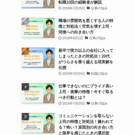
転職10回の経験者が解説
2019年2月25日
仕事の悩み
職場の雰囲気を悪くする人の特
徴と対処法！空気を壊す上司・
同僚への向き合い方
2019年8月1日
仕事の悩み
新卒で実力以上の会社に入って
しまったときの対処法！20代
がつらさを乗り越える現実解を
伝授
2023年3月25日
転職の悩み
仕事できないのにプライド高い
上司・後輩の特徴！今すぐ取る
べき行動とは？
2019年7月25日
仕事の悩み
コミュニケーションを取らない
上司の特徴と対処法！嫌われて
る？怖い？原因別の向き合い方
と限界を感じたときの選択肢