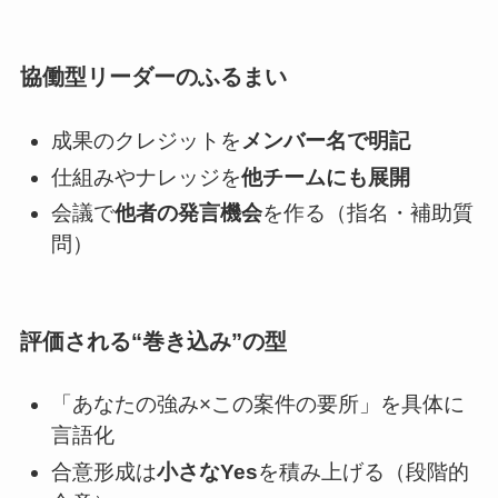
協働型リーダーのふるまい
成果のクレジットを
メンバー名で明記
仕組みやナレッジを
他チームにも展開
会議で
他者の発言機会
を作る（指名・補助質
問）
評価される“巻き込み”の型
「あなたの強み×この案件の要所」を具体に
言語化
合意形成は
小さなYes
を積み上げる（段階的