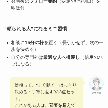
会議後の
フォロー要約
（決定/担当/期日）を
即送付
“頼られる人”になるミニ習慣
相談に
15分の枠
を置く（長引かせず、次の一
歩を決める）
自分の専門外は
最適な人へ橋渡し
（信用のハ
ブになる）
信頼って、“すぐ動く・はっきり
決める・丁寧に返す”の3点セッ
やす先輩
ト。
これがある人は、
部署を超えて