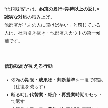
“信頼残高”とは、
約束の履行×期待以上の返し×
誠実な対応
の積み上げ。
他部署が「あの人に聞けば早い」と感じている
人は、社内引き抜き・他部署スカウトの第一候
補です。
信頼残高が見える行動
依頼の
期限・成果物・判断基準
を一度で確認
（往復を減らす）
断る時は
代替案・紹介・再提案時期
をセット
で返す