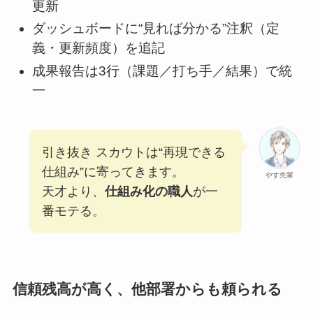
更新
ダッシュボードに“見れば分かる”注釈（定
義・更新頻度）を追記
成果報告は3行（課題／打ち手／結果）で統
一
引き抜き スカウトは“再現できる
仕組み”に寄ってきます。
やす先輩
天才より、
仕組み化の職人
が一
番モテる。
信頼残高が高く、他部署からも頼られる