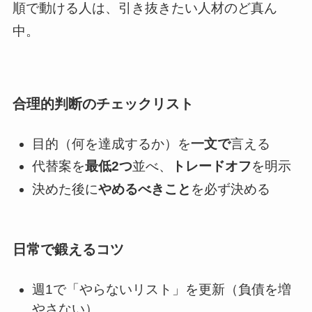
順で動ける人は、引き抜きたい人材のど真ん
中。
合理的判断のチェックリスト
目的（何を達成するか）を
一文で
言える
代替案を
最低2つ
並べ、
トレードオフ
を明示
決めた後に
やめるべきこと
を必ず決める
日常で鍛えるコツ
週1で「やらないリスト」を更新（負債を増
やさない）