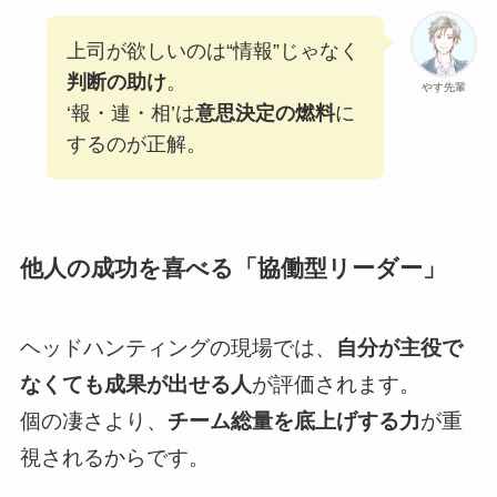
上司が欲しいのは“情報”じゃなく
判断の助け
。
やす先輩
‘報・連・相’は
意思決定の燃料
に
するのが正解。
他人の成功を喜べる「協働型リーダー」
ヘッドハンティングの現場では、
自分が主役で
なくても成果が出せる人
が評価されます。
個の凄さより、
チーム総量を底上げする力
が重
視されるからです。