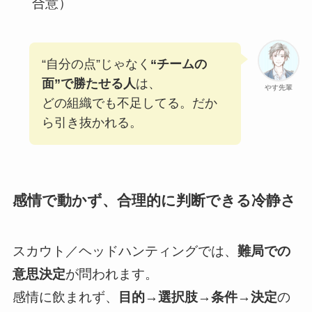
合意）
“自分の点”じゃなく
“チームの
面”で勝たせる人
は、
やす先輩
どの組織でも不足してる。だか
ら引き抜かれる。
感情で動かず、合理的に判断できる冷静さ
スカウト／ヘッドハンティングでは、
難局での
意思決定
が問われます。
感情に飲まれず、
目的→選択肢→条件→決定
の