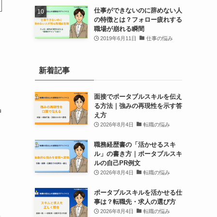
仕事ができないのに辞めない人
の特徴とは？フォロー疲れする
職場が崩れる瞬間
2019年6月11日
仕事の悩み
新着記事
面接でポータブルスキルを伝え
る方法｜強みの再現性を示す答
中
え方
2026年8月4日
転職の悩み
職務経歴書の「活かせるスキ
ル」の書き方｜ポータブルスキ
ルの自己PR例文
2026年8月4日
転職の悩み
ポータブルスキルを活かせる仕
事は？転職先・求人の選び方
2026年8月4日
転職の悩み