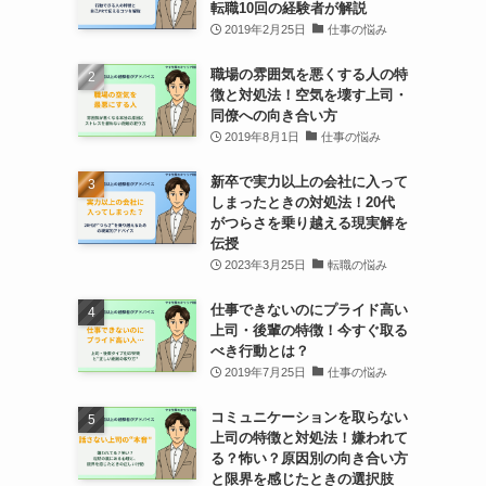
転職10回の経験者が解説
2019年2月25日
仕事の悩み
職場の雰囲気を悪くする人の特
徴と対処法！空気を壊す上司・
同僚への向き合い方
2019年8月1日
仕事の悩み
新卒で実力以上の会社に入って
しまったときの対処法！20代
がつらさを乗り越える現実解を
伝授
2023年3月25日
転職の悩み
仕事できないのにプライド高い
上司・後輩の特徴！今すぐ取る
べき行動とは？
2019年7月25日
仕事の悩み
コミュニケーションを取らない
上司の特徴と対処法！嫌われて
る？怖い？原因別の向き合い方
と限界を感じたときの選択肢