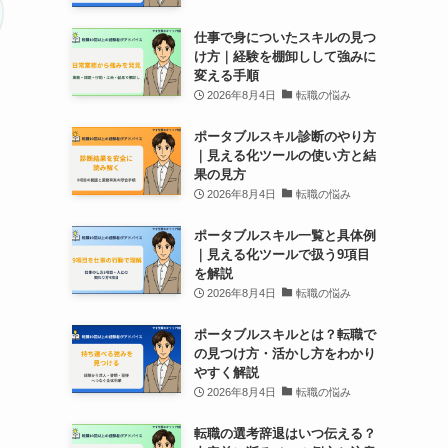
仕事で身についたスキルの見つ
け方｜経験を棚卸しして強みに
変える手順
2026年8月4日
転職の悩み
ポータブルスキル診断のやり方
｜見える化ツールの使い方と結
果の見方
2026年8月4日
転職の悩み
ポータブルスキル一覧と具体例
｜見える化ツールで扱う9項目
を解説
2026年8月4日
転職の悩み
ポータブルスキルとは？転職で
の見つけ方・活かし方をわかり
やすく解説
2026年8月4日
転職の悩み
転職の選考辞退はいつ伝える？