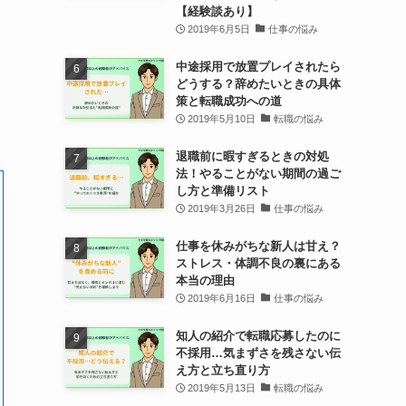
【経験談あり】
2019年6月5日
仕事の悩み
中途採用で放置プレイされたら
どうする？辞めたいときの具体
策と転職成功への道
2019年5月10日
転職の悩み
退職前に暇すぎるときの対処
法！やることがない期間の過ご
し方と準備リスト
2019年3月26日
仕事の悩み
仕事を休みがちな新人は甘え？
ストレス・体調不良の裏にある
本当の理由
2019年6月16日
仕事の悩み
知人の紹介で転職応募したのに
不採用…気まずさを残さない伝
え方と立ち直り方
2019年5月13日
転職の悩み