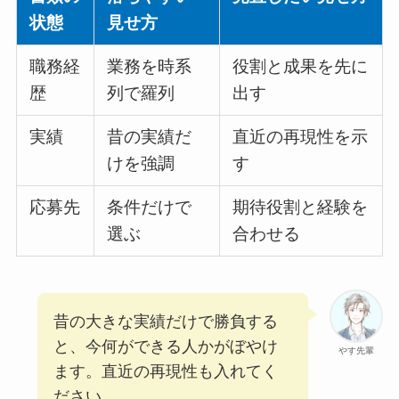
状態
見せ方
職務経
業務を時系
役割と成果を先に
歴
列で羅列
出す
実績
昔の実績だ
直近の再現性を示
けを強調
す
応募先
条件だけで
期待役割と経験を
選ぶ
合わせる
昔の大きな実績だけで勝負する
と、今何ができる人かがぼやけ
やす先輩
ます。直近の再現性も入れてく
ださい。