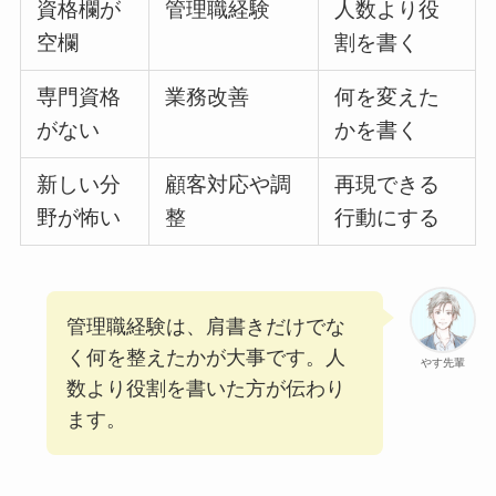
資格欄が
管理職経験
人数より役
空欄
割を書く
専門資格
業務改善
何を変えた
がない
かを書く
新しい分
顧客対応や調
再現できる
野が怖い
整
行動にする
管理職経験は、肩書きだけでな
く何を整えたかが大事です。人
やす先輩
数より役割を書いた方が伝わり
ます。