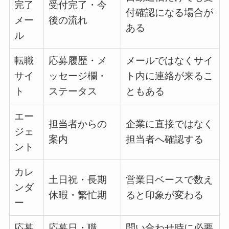
完了
受付完了・今
付確認になる場合が
メー
後の流れ
ある
ル
転職
応募履歴・メ
メールではなくサイ
サイ
ッセージ欄・
ト内に連絡が来るこ
ト
ステータス
ともある
エー
担当者からの
企業に直接ではなく
ジェ
案内
担当者へ確認する
ント
カレ
土日祝・長期
営業日ベースで数え
ンダ
休暇・繁忙期
ると印象が変わる
ー
応募
応募日・職
問い合わせ時に必要