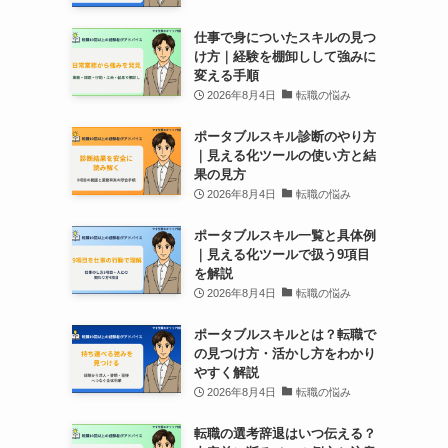
仕事で身についたスキルの見つ
け方｜経験を棚卸しして強みに
変える手順
2026年8月4日
転職の悩み
ポータブルスキル診断のやり方
｜見える化ツールの使い方と結
果の見方
2026年8月4日
転職の悩み
ポータブルスキル一覧と具体例
｜見える化ツールで扱う9項目
を解説
2026年8月4日
転職の悩み
ポータブルスキルとは？転職で
の見つけ方・活かし方をわかり
やすく解説
2026年8月4日
転職の悩み
転職の選考辞退はいつ伝える？