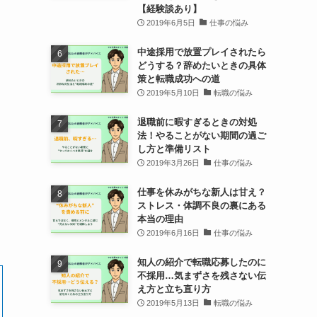
【経験談あり】
2019年6月5日
仕事の悩み
中途採用で放置プレイされたら
どうする？辞めたいときの具体
策と転職成功への道
2019年5月10日
転職の悩み
退職前に暇すぎるときの対処
法！やることがない期間の過ご
し方と準備リスト
2019年3月26日
仕事の悩み
仕事を休みがちな新人は甘え？
ストレス・体調不良の裏にある
本当の理由
2019年6月16日
仕事の悩み
知人の紹介で転職応募したのに
不採用…気まずさを残さない伝
え方と立ち直り方
2019年5月13日
転職の悩み