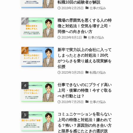
転職10回の経験者が解説
2019年2月25日
仕事の悩み
職場の雰囲気を悪くする人の特
徴と対処法！空気を壊す上司・
同僚への向き合い方
2019年8月1日
仕事の悩み
新卒で実力以上の会社に入って
しまったときの対処法！20代
がつらさを乗り越える現実解を
伝授
2023年3月25日
転職の悩み
仕事できないのにプライド高い
上司・後輩の特徴！今すぐ取る
べき行動とは？
2019年7月25日
仕事の悩み
コミュニケーションを取らない
上司の特徴と対処法！嫌われて
る？怖い？原因別の向き合い方
と限界を感じたときの選択肢